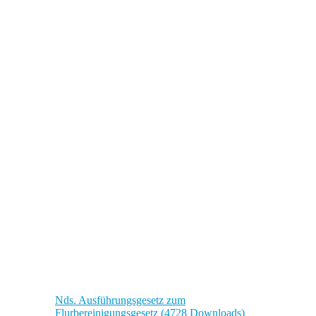
Downloads
Home
Downloads
Nds. Ausführungsgesetz zum
Flurbereinigungsgesetz (4728 Downloads)