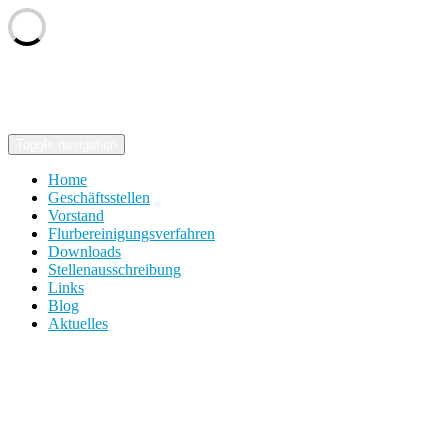
Skip
VTG Südost-Niedersachsen
to
Ihr zuverlässiger Partner in der Flurbereinigung
content
Toggle navigation
Home
Geschäftsstellen
Vorstand
Flurbereinigungsverfahren
Downloads
Stellenausschreibung
Links
Blog
Aktuelles